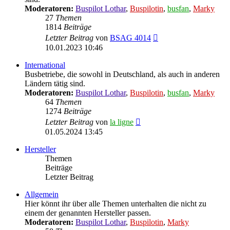
Moderatoren:
Buspilot Lothar
,
Buspilotin
,
busfan
,
Marky
27
Themen
1814
Beiträge
Neuester
Letzter Beitrag
von
BSAG 4014
Beitrag
10.01.2023 10:46
International
Busbetriebe, die sowohl in Deutschland, als auch in anderen
Ländern tätig sind.
Moderatoren:
Buspilot Lothar
,
Buspilotin
,
busfan
,
Marky
64
Themen
1274
Beiträge
Neuester
Letzter Beitrag
von
la ligne
Beitrag
01.05.2024 13:45
Hersteller
Themen
Beiträge
Letzter Beitrag
Allgemein
Hier könnt ihr über alle Themen unterhalten die nicht zu
einem der genannten Hersteller passen.
Moderatoren:
Buspilot Lothar
,
Buspilotin
,
Marky