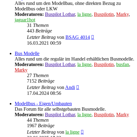
Alles rund um den Modellbau, ohne direkten Bezug zu
Modellbus oder LKW
Moderatoren:
Buspilot Lothar
,
la ligne
,
Buspilotin
,
Marky
,
jaguar1hot
31
Themen
443
Beiträge
Neuester
Letzter Beitrag
von
BSAG 4014
Beitrag
16.03.2021 00:59
Bus Modelle
Alles rund um die regulär im Handel erhältlichen Busmodelle.
Moderatoren:
Buspilot Lothar
,
la ligne
,
Buspilotin
,
busfan
,
Marky
27
Themen
7152
Beiträge
Neuester
Letzter Beitrag
von
Andi
Beitrag
17.04.2024 08:56
Modellbus - Eigen/Umbauten
Das Forum für alle selbstgebauten Busmodelle.
Moderatoren:
Buspilot Lothar
,
la ligne
,
Buspilotin
,
Marky
44
Themen
1967
Beiträge
Neuester
Letzter Beitrag
von
la ligne
Beitrag