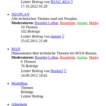
Neuester
Letzter Beitrag
von
BSAG 4014
Beitrag
17.10.2022 01:28
NEOPLAN
Alle technischen Themen rund um Neoplan.
Moderatoren:
Buspilot Lothar
,
Buspilotin
,
busfan
,
Marky
10
Themen
102
Beiträge
Neuester
Letzter Beitrag
von
dartom
Beitrag
25.02.2011 21:48
MAN
Diskussionen über technische Themen bei MAN-Bussen.
Moderatoren:
Buspilot Lothar
,
Buspilotin
,
busfan
,
Marky
6
Themen
76
Beiträge
Neuester
Letzter Beitrag
von
Busfan2
Beitrag
24.08.2012 18:42
Modellbau
Themen
Beiträge
Letzter Beitrag
Allgemein