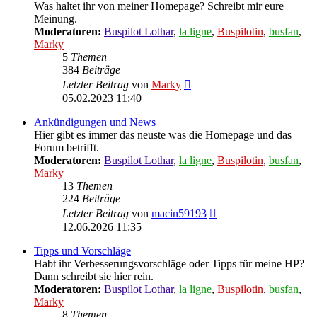
Was haltet ihr von meiner Homepage? Schreibt mir eure
Meinung.
Moderatoren:
Buspilot Lothar
,
la ligne
,
Buspilotin
,
busfan
,
Marky
5
Themen
384
Beiträge
Neuester
Letzter Beitrag
von
Marky
Beitrag
05.02.2023 11:40
Ankündigungen und News
Hier gibt es immer das neuste was die Homepage und das
Forum betrifft.
Moderatoren:
Buspilot Lothar
,
la ligne
,
Buspilotin
,
busfan
,
Marky
13
Themen
224
Beiträge
Neuester
Letzter Beitrag
von
macin59193
Beitrag
12.06.2026 11:35
Tipps und Vorschläge
Habt ihr Verbesserungsvorschläge oder Tipps für meine HP?
Dann schreibt sie hier rein.
Moderatoren:
Buspilot Lothar
,
la ligne
,
Buspilotin
,
busfan
,
Marky
8
Themen