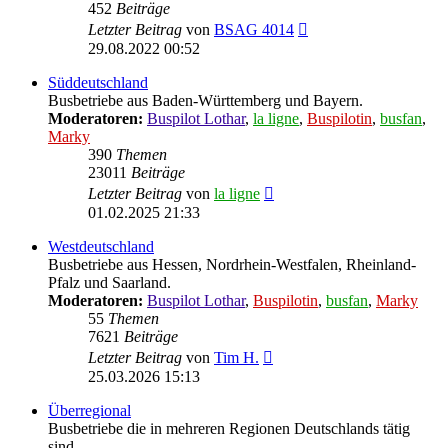
452
Beiträge
Neuester
Letzter Beitrag
von
BSAG 4014
Beitrag
29.08.2022 00:52
Süddeutschland
Busbetriebe aus Baden-Württemberg und Bayern.
Moderatoren:
Buspilot Lothar
,
la ligne
,
Buspilotin
,
busfan
,
Marky
390
Themen
23011
Beiträge
Neuester
Letzter Beitrag
von
la ligne
Beitrag
01.02.2025 21:33
Westdeutschland
Busbetriebe aus Hessen, Nordrhein-Westfalen, Rheinland-
Pfalz und Saarland.
Moderatoren:
Buspilot Lothar
,
Buspilotin
,
busfan
,
Marky
55
Themen
7621
Beiträge
Neuester
Letzter Beitrag
von
Tim H.
Beitrag
25.03.2026 15:13
Überregional
Busbetriebe die in mehreren Regionen Deutschlands tätig
sind.