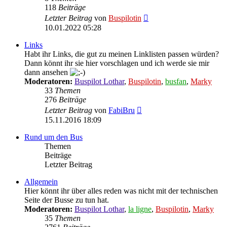
118
Beiträge
Neuester
Letzter Beitrag
von
Buspilotin
Beitrag
10.01.2022 05:28
Links
Habt ihr Links, die gut zu meinen Linklisten passen würden?
Dann könnt ihr sie hier vorschlagen und ich werde sie mir
dann ansehen
Moderatoren:
Buspilot Lothar
,
Buspilotin
,
busfan
,
Marky
33
Themen
276
Beiträge
Neuester
Letzter Beitrag
von
FabiBru
Beitrag
15.11.2016 18:09
Rund um den Bus
Themen
Beiträge
Letzter Beitrag
Allgemein
Hier könnt ihr über alles reden was nicht mit der technischen
Seite der Busse zu tun hat.
Moderatoren:
Buspilot Lothar
,
la ligne
,
Buspilotin
,
Marky
35
Themen