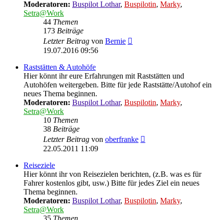
Moderatoren:
Buspilot Lothar
,
Buspilotin
,
Marky
,
Setra@Work
44
Themen
173
Beiträge
Neuester
Letzter Beitrag
von
Bernie
Beitrag
19.07.2016 09:56
Raststätten & Autohöfe
Hier könnt ihr eure Erfahrungen mit Raststätten und
Autohöfen weitergeben. Bitte für jede Raststätte/Autohof ein
neues Thema beginnen.
Moderatoren:
Buspilot Lothar
,
Buspilotin
,
Marky
,
Setra@Work
10
Themen
38
Beiträge
Neuester
Letzter Beitrag
von
oberfranke
Beitrag
22.05.2011 11:09
Reiseziele
Hier könnt ihr von Reisezielen berichten, (z.B. was es für
Fahrer kostenlos gibt, usw.) Bitte für jedes Ziel ein neues
Thema beginnen.
Moderatoren:
Buspilot Lothar
,
Buspilotin
,
Marky
,
Setra@Work
35
Themen