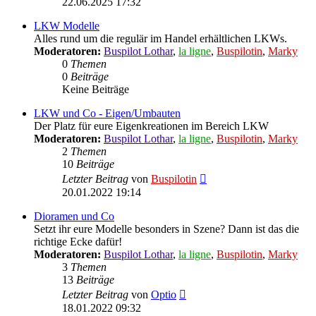
22.06.2025 17:32
LKW Modelle
Alles rund um die regulär im Handel erhältlichen LKWs.
Moderatoren:
Buspilot Lothar
,
la ligne
,
Buspilotin
,
Marky
0
Themen
0
Beiträge
Keine Beiträge
LKW und Co - Eigen/Umbauten
Der Platz für eure Eigenkreationen im Bereich LKW
Moderatoren:
Buspilot Lothar
,
la ligne
,
Buspilotin
,
Marky
2
Themen
10
Beiträge
Neuester
Letzter Beitrag
von
Buspilotin
Beitrag
20.01.2022 19:14
Dioramen und Co
Setzt ihr eure Modelle besonders in Szene? Dann ist das die
richtige Ecke dafür!
Moderatoren:
Buspilot Lothar
,
la ligne
,
Buspilotin
,
Marky
3
Themen
13
Beiträge
Neuester
Letzter Beitrag
von
Optio
Beitrag
18.01.2022 09:32