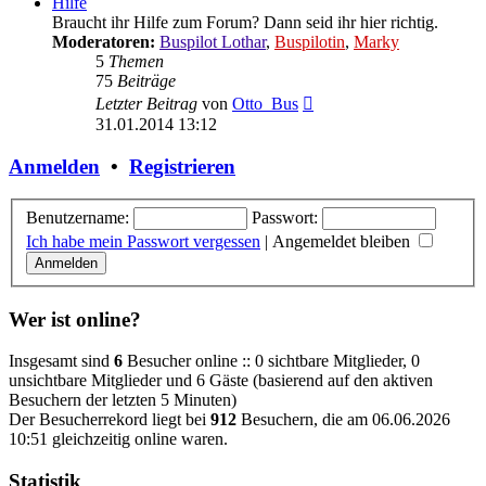
Hilfe
Braucht ihr Hilfe zum Forum? Dann seid ihr hier richtig.
Moderatoren:
Buspilot Lothar
,
Buspilotin
,
Marky
5
Themen
75
Beiträge
Neuester
Letzter Beitrag
von
Otto_Bus
Beitrag
31.01.2014 13:12
Anmelden
•
Registrieren
Benutzername:
Passwort:
Ich habe mein Passwort vergessen
|
Angemeldet bleiben
Wer ist online?
Insgesamt sind
6
Besucher online :: 0 sichtbare Mitglieder, 0
unsichtbare Mitglieder und 6 Gäste (basierend auf den aktiven
Besuchern der letzten 5 Minuten)
Der Besucherrekord liegt bei
912
Besuchern, die am 06.06.2026
10:51 gleichzeitig online waren.
Statistik