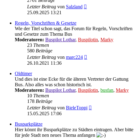
2761
Beiträge
Neuester
Letzter Beitrag
von
Salzland
Beitrag
25.09.2025 13:21
Regeln, Vorschriften & Gesetze
Wie der Titel schon sagt, das Forum für Regeln, Vorschriften
und Gesetze zum Thema Bus
Moderatoren:
Buspilot Lothar
,
Buspilotin
,
Marky
23
Themen
580
Beiträge
Neuester
Letzter Beitrag
von
marc224
Beitrag
26.10.2021 11:36
Oldtimer
Und dies ist eine Ecke für die älteren Vertreter der Gattung
Bus. Also alles was schon historisch ist.
Moderatoren:
Buspilot Lothar
,
Buspilotin
,
busfan
,
Marky
10
Themen
178
Beiträge
Neuester
Letzter Beitrag
von
BieleToppi
Beitrag
15.05.2025 17:06
Busparkplätze
Hier könnt ihr Busparkplätze zu Städten eintragen. Aber bitte
für jede Stadt nen neues Thema anfangen