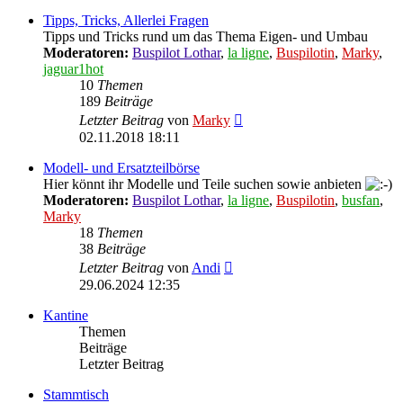
Tipps, Tricks, Allerlei Fragen
Tipps und Tricks rund um das Thema Eigen- und Umbau
Moderatoren:
Buspilot Lothar
,
la ligne
,
Buspilotin
,
Marky
,
jaguar1hot
10
Themen
189
Beiträge
Neuester
Letzter Beitrag
von
Marky
Beitrag
02.11.2018 18:11
Modell- und Ersatzteilbörse
Hier könnt ihr Modelle und Teile suchen sowie anbieten
Moderatoren:
Buspilot Lothar
,
la ligne
,
Buspilotin
,
busfan
,
Marky
18
Themen
38
Beiträge
Neuester
Letzter Beitrag
von
Andi
Beitrag
29.06.2024 12:35
Kantine
Themen
Beiträge
Letzter Beitrag
Stammtisch