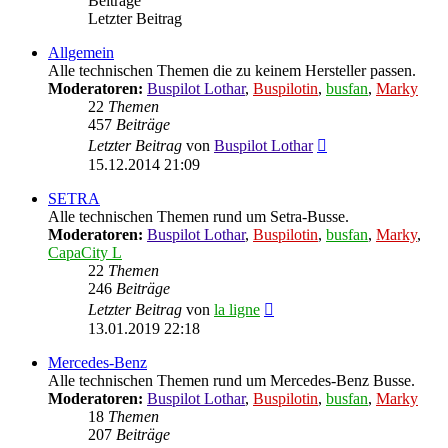
Beiträge
Letzter Beitrag
Allgemein
Alle technischen Themen die zu keinem Hersteller passen.
Moderatoren:
Buspilot Lothar
,
Buspilotin
,
busfan
,
Marky
22
Themen
457
Beiträge
Neuester
Letzter Beitrag
von
Buspilot Lothar
Beitrag
15.12.2014 21:09
SETRA
Alle technischen Themen rund um Setra-Busse.
Moderatoren:
Buspilot Lothar
,
Buspilotin
,
busfan
,
Marky
,
CapaCity L
22
Themen
246
Beiträge
Neuester
Letzter Beitrag
von
la ligne
Beitrag
13.01.2019 22:18
Mercedes-Benz
Alle technischen Themen rund um Mercedes-Benz Busse.
Moderatoren:
Buspilot Lothar
,
Buspilotin
,
busfan
,
Marky
18
Themen
207
Beiträge