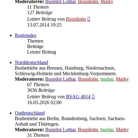
Moderatoren:
Buspilot Lothar
,
Buspilotin
,
Marky
11
Themen
127
Beiträge
Neuester
Letzter Beitrag
von
Buspilotin
Beitrag
13.07.2014 19:25
Regionales
Themen
Beiträge
Letzter Beitrag
Norddeutschland
Busbetriebe aus Bremen, Hamburg, Niedersachsen,
Schleswig-Holstein und Mecklenburg-Vorpommern.
Moderatoren:
Buspilot Lothar
,
Buspilotin
,
busfan
,
Marky
67
Themen
3636
Beiträge
Neuester
Letzter Beitrag
von
BSAG 4014
Beitrag
16.05.2026 02:00
Ostdeutschland
Busbetriebe aus Berlin, Brandenburg, Sachsen, Sachsen-
Anhalt und Thüringen.
Moderatoren:
Buspilot Lothar
,
Buspilotin
,
busfan
,
Marky
31
Themen