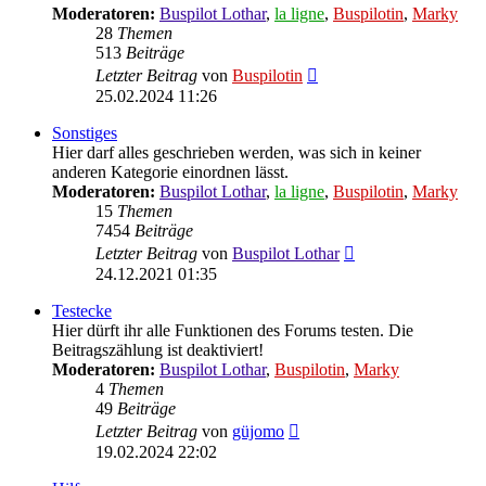
Moderatoren:
Buspilot Lothar
,
la ligne
,
Buspilotin
,
Marky
28
Themen
513
Beiträge
Neuester
Letzter Beitrag
von
Buspilotin
Beitrag
25.02.2024 11:26
Sonstiges
Hier darf alles geschrieben werden, was sich in keiner
anderen Kategorie einordnen lässt.
Moderatoren:
Buspilot Lothar
,
la ligne
,
Buspilotin
,
Marky
15
Themen
7454
Beiträge
Neuester
Letzter Beitrag
von
Buspilot Lothar
Beitrag
24.12.2021 01:35
Testecke
Hier dürft ihr alle Funktionen des Forums testen. Die
Beitragszählung ist deaktiviert!
Moderatoren:
Buspilot Lothar
,
Buspilotin
,
Marky
4
Themen
49
Beiträge
Neuester
Letzter Beitrag
von
güjomo
Beitrag
19.02.2024 22:02