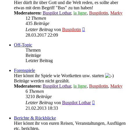
Hier dürft ihr über Gott und die Welt reden, es sollte aber
etwas mit dem Begriff "Bus" zu tun haben!
Moderatoren:
Buspilot Lothar
,
la ligne
,
Buspilotin
,
Marky
12
Themen
435
Beiträge
Neuester
Letzter Beitrag
von
Buspilotin
Beitrag
28.03.2017 22:09
Off-Topic
Themen
Beiträge
Letzter Beitrag
Forenspiele
Hier könnt ihr Spiele wie Wortketten usw. starten
Beiträge werden nicht gezählt.
Moderatoren:
Buspilot Lothar
,
la ligne
,
Buspilotin
,
Marky
6
Themen
3210
Beiträge
Neuester
Letzter Beitrag
von
Buspilot Lothar
Beitrag
21.02.2013 18:33
Berichte & Rückblicke
Hier könnt ihr von euren Reisen, Veranstaltungen, Ausflügen
etc. berichten.