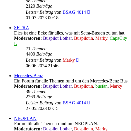
58
Themen
2120
Beiträge
Neuester
Letzter Beitrag
von
BSAG 4014
Beitrag
01.07.2023 00:18
SETRA
Dies ist eine Ecke für alles, was mit Setra-Bussen zu tun hat.
Moderatoren:
Buspilot Lothar
,
Buspilotin
,
Marky
,
CapaCity
L
71
Themen
4400
Beiträge
Neuester
Letzter Beitrag
von
Marky
Beitrag
06.06.2024 21:46
Mercedes-Benz
Ein Forum für alle Themen rund um den Mercedes-Benz Bus.
Moderatoren:
Buspilot Lothar
,
Buspilotin
,
busfan
,
Marky
39
Themen
2269
Beiträge
Neuester
Letzter Beitrag
von
BSAG 4014
Beitrag
27.05.2023 00:15
NEOPLAN
Forum für alle Themen rund um NEOPLAN.
Moderatoren:
Buspilot Lothar
,
Buspilotin
,
Marky
,