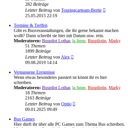
282
Beiträge
Neuester
Letzter Beitrag
von
Touringcarteam-Bertie
Beitrag
25.05.2015 22:19
Termine & Treffen
Gibt es Busveranstaltungen, die ihr gerne bekannt machen
wollt? Dann schreibt sie hier mit Datum usw. rein.
Moderatoren:
Buspilot Lothar
,
la ligne
,
Buspilotin
,
Marky
51
Themen
1899
Beiträge
Neuester
Letzter Beitrag
von
Alex
Beitrag
09.08.2019 14:14
Vergangene Ereignisse
Wenn etwas besonderes passiert ist könnt ihr es hier
schreiben.
Moderatoren:
Buspilot Lothar
,
la ligne
,
Buspilotin
,
Marky
18
Themen
2163
Beiträge
Neuester
Letzter Beitrag
von
Optio
Beitrag
09.01.2025 09:49
Bus Games
Hier dürft ihr über alle PC Games zum Thema Bus schreiben.