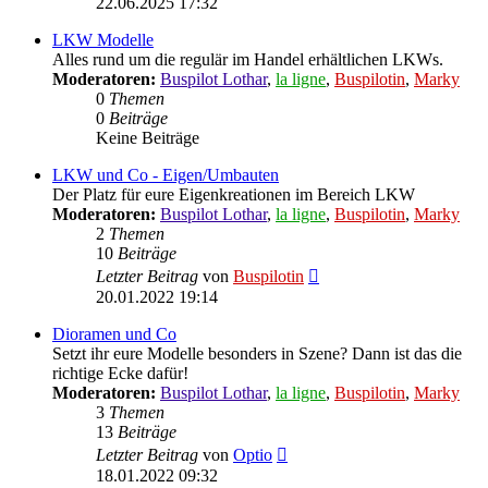
22.06.2025 17:32
LKW Modelle
Alles rund um die regulär im Handel erhältlichen LKWs.
Moderatoren:
Buspilot Lothar
,
la ligne
,
Buspilotin
,
Marky
0
Themen
0
Beiträge
Keine Beiträge
LKW und Co - Eigen/Umbauten
Der Platz für eure Eigenkreationen im Bereich LKW
Moderatoren:
Buspilot Lothar
,
la ligne
,
Buspilotin
,
Marky
2
Themen
10
Beiträge
Neuester
Letzter Beitrag
von
Buspilotin
Beitrag
20.01.2022 19:14
Dioramen und Co
Setzt ihr eure Modelle besonders in Szene? Dann ist das die
richtige Ecke dafür!
Moderatoren:
Buspilot Lothar
,
la ligne
,
Buspilotin
,
Marky
3
Themen
13
Beiträge
Neuester
Letzter Beitrag
von
Optio
Beitrag
18.01.2022 09:32