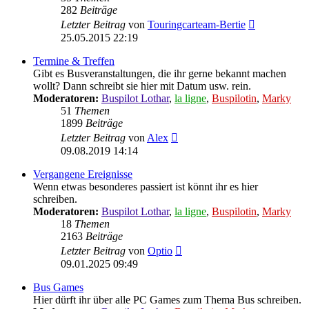
282
Beiträge
Neuester
Letzter Beitrag
von
Touringcarteam-Bertie
Beitrag
25.05.2015 22:19
Termine & Treffen
Gibt es Busveranstaltungen, die ihr gerne bekannt machen
wollt? Dann schreibt sie hier mit Datum usw. rein.
Moderatoren:
Buspilot Lothar
,
la ligne
,
Buspilotin
,
Marky
51
Themen
1899
Beiträge
Neuester
Letzter Beitrag
von
Alex
Beitrag
09.08.2019 14:14
Vergangene Ereignisse
Wenn etwas besonderes passiert ist könnt ihr es hier
schreiben.
Moderatoren:
Buspilot Lothar
,
la ligne
,
Buspilotin
,
Marky
18
Themen
2163
Beiträge
Neuester
Letzter Beitrag
von
Optio
Beitrag
09.01.2025 09:49
Bus Games
Hier dürft ihr über alle PC Games zum Thema Bus schreiben.