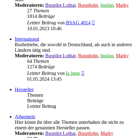
Moderatoren:
Buspilot Lothar
,
Buspilotin
,
busfan
,
Marky
27
Themen
1814
Beiträge
Neuester
Letzter Beitrag
von
BSAG 4014
Beitrag
10.01.2023 10:46
International
Busbetriebe, die sowohl in Deutschland, als auch in anderen
Ländern tätig sind.
Moderatoren:
Buspilot Lothar
,
Buspilotin
,
busfan
,
Marky
64
Themen
1274
Beiträge
Neuester
Letzter Beitrag
von
la ligne
Beitrag
01.05.2024 13:45
Hersteller
Themen
Beiträge
Letzter Beitrag
Allgemein
Hier könnt ihr über alle Themen unterhalten die nicht zu
einem der genannten Hersteller passen.
Moderatoren:
Buspilot Lothar
,
Buspilotin
,
Marky