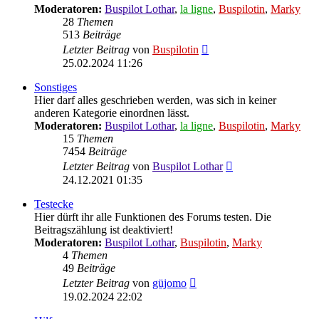
Moderatoren:
Buspilot Lothar
,
la ligne
,
Buspilotin
,
Marky
28
Themen
513
Beiträge
Neuester
Letzter Beitrag
von
Buspilotin
Beitrag
25.02.2024 11:26
Sonstiges
Hier darf alles geschrieben werden, was sich in keiner
anderen Kategorie einordnen lässt.
Moderatoren:
Buspilot Lothar
,
la ligne
,
Buspilotin
,
Marky
15
Themen
7454
Beiträge
Neuester
Letzter Beitrag
von
Buspilot Lothar
Beitrag
24.12.2021 01:35
Testecke
Hier dürft ihr alle Funktionen des Forums testen. Die
Beitragszählung ist deaktiviert!
Moderatoren:
Buspilot Lothar
,
Buspilotin
,
Marky
4
Themen
49
Beiträge
Neuester
Letzter Beitrag
von
güjomo
Beitrag
19.02.2024 22:02