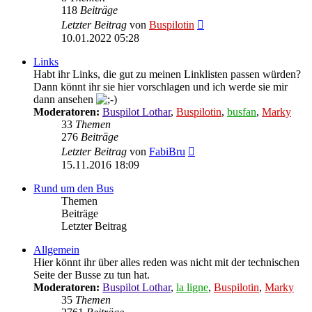
118
Beiträge
Neuester
Letzter Beitrag
von
Buspilotin
Beitrag
10.01.2022 05:28
Links
Habt ihr Links, die gut zu meinen Linklisten passen würden?
Dann könnt ihr sie hier vorschlagen und ich werde sie mir
dann ansehen
Moderatoren:
Buspilot Lothar
,
Buspilotin
,
busfan
,
Marky
33
Themen
276
Beiträge
Neuester
Letzter Beitrag
von
FabiBru
Beitrag
15.11.2016 18:09
Rund um den Bus
Themen
Beiträge
Letzter Beitrag
Allgemein
Hier könnt ihr über alles reden was nicht mit der technischen
Seite der Busse zu tun hat.
Moderatoren:
Buspilot Lothar
,
la ligne
,
Buspilotin
,
Marky
35
Themen