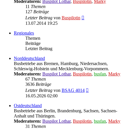
Moderatoren:
Buspilot Lothar
,
Buspilotin
,
Marky
11
Themen
127
Beiträge
Neuester
Letzter Beitrag
von
Buspilotin
Beitrag
13.07.2014 19:25
Regionales
Themen
Beiträge
Letzter Beitrag
Norddeutschland
Busbetriebe aus Bremen, Hamburg, Niedersachsen,
Schleswig-Holstein und Mecklenburg-Vorpommern.
Moderatoren:
Buspilot Lothar
,
Buspilotin
,
busfan
,
Marky
67
Themen
3636
Beiträge
Neuester
Letzter Beitrag
von
BSAG 4014
Beitrag
16.05.2026 02:00
Ostdeutschland
Busbetriebe aus Berlin, Brandenburg, Sachsen, Sachsen-
Anhalt und Thüringen.
Moderatoren:
Buspilot Lothar
,
Buspilotin
,
busfan
,
Marky
31
Themen