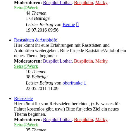
Moderatoren:
Buspilot Lothar
,
Buspilotin
,
Marky
,
Setra@Work
44
Themen
173
Beiträge
Neuester
Letzter Beitrag
von
Bernie
Beitrag
19.07.2016 09:56
Raststätten & Autohöfe
Hier könnt ihr eure Erfahrungen mit Raststätten und
Autohöfen weitergeben. Bitte für jede Raststätte/Autohof ein
neues Thema beginnen.
Moderatoren:
Buspilot Lothar
,
Buspilotin
,
Marky
,
Setra@Work
10
Themen
38
Beiträge
Neuester
Letzter Beitrag
von
oberfranke
Beitrag
22.05.2011 11:09
Reiseziele
Hier könnt ihr von Reisezielen berichten, (z.B. was es für
Fahrer kostenlos gibt, usw.) Bitte für jedes Ziel ein neues
Thema beginnen.
Moderatoren:
Buspilot Lothar
,
Buspilotin
,
Marky
,
Setra@Work
35
Themen