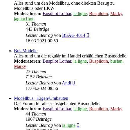
Alles rund um den Modellbau, ohne direkten Bezug zu
Modellbus oder LKW
Moderatoren:
Buspilot Lothar
,
la ligne
,
Buspilotin
,
Marky
,
jaguar1hot
31
Themen
443
Beiträge
Neuester
Letzter Beitrag
von
BSAG 4014
Beitrag
16.03.2021 00:59
Bus Modelle
Alles rund um die regulär im Handel erhältlichen Busmodelle.
Moderatoren:
Buspilot Lothar
,
la ligne
,
Buspilotin
,
busfan
,
Marky
27
Themen
7152
Beiträge
Neuester
Letzter Beitrag
von
Andi
Beitrag
17.04.2024 08:56
Modellbus - Eigen/Umbauten
Das Forum für alle selbstgebauten Busmodelle.
Moderatoren:
Buspilot Lothar
,
la ligne
,
Buspilotin
,
Marky
44
Themen
1967
Beiträge
Neuester
Letzter Beitrag
von
la ligne
Beitrag