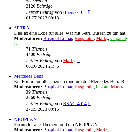
58
Themen
2120
Beiträge
Neuester
Letzter Beitrag
von
BSAG 4014
Beitrag
01.07.2023 00:18
SETRA
Dies ist eine Ecke für alles, was mit Setra-Bussen zu tun hat.
Moderatoren:
Buspilot Lothar
,
Buspilotin
,
Marky
,
CapaCity
L
71
Themen
4400
Beiträge
Neuester
Letzter Beitrag
von
Marky
Beitrag
06.06.2024 21:46
Mercedes-Benz
Ein Forum für alle Themen rund um den Mercedes-Benz Bus.
Moderatoren:
Buspilot Lothar
,
Buspilotin
,
busfan
,
Marky
39
Themen
2269
Beiträge
Neuester
Letzter Beitrag
von
BSAG 4014
Beitrag
27.05.2023 00:15
NEOPLAN
Forum für alle Themen rund um NEOPLAN.
Moderatoren:
Buspilot Lothar
,
Buspilotin
,
Marky
,