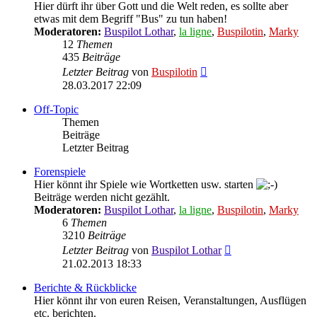
Hier dürft ihr über Gott und die Welt reden, es sollte aber
etwas mit dem Begriff "Bus" zu tun haben!
Moderatoren:
Buspilot Lothar
,
la ligne
,
Buspilotin
,
Marky
12
Themen
435
Beiträge
Neuester
Letzter Beitrag
von
Buspilotin
Beitrag
28.03.2017 22:09
Off-Topic
Themen
Beiträge
Letzter Beitrag
Forenspiele
Hier könnt ihr Spiele wie Wortketten usw. starten
Beiträge werden nicht gezählt.
Moderatoren:
Buspilot Lothar
,
la ligne
,
Buspilotin
,
Marky
6
Themen
3210
Beiträge
Neuester
Letzter Beitrag
von
Buspilot Lothar
Beitrag
21.02.2013 18:33
Berichte & Rückblicke
Hier könnt ihr von euren Reisen, Veranstaltungen, Ausflügen
etc. berichten.