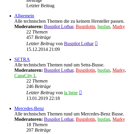
Beiträge
Letzter Beitrag
Allgemein
Alle technischen Themen die zu keinem Hersteller passen.
Moderatoren:
Buspilot Lothar
,
Buspilotin
,
busfan
,
Marky
22
Themen
457
Beiträge
Neuester
Letzter Beitrag
von
Buspilot Lothar
Beitrag
15.12.2014 21:09
SETRA
Alle technischen Themen rund um Setra-Busse.
Moderatoren:
Buspilot Lothar
,
Buspilotin
,
busfan
,
Marky
,
CapaCity L
22
Themen
246
Beiträge
Neuester
Letzter Beitrag
von
la ligne
Beitrag
13.01.2019 22:18
Mercedes-Benz
Alle technischen Themen rund um Mercedes-Benz Busse.
Moderatoren:
Buspilot Lothar
,
Buspilotin
,
busfan
,
Marky
18
Themen
207
Beiträge