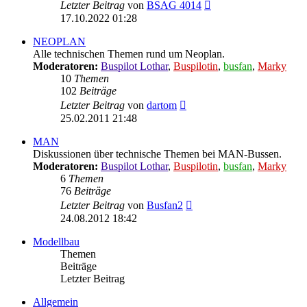
Neuester
Letzter Beitrag
von
BSAG 4014
Beitrag
17.10.2022 01:28
NEOPLAN
Alle technischen Themen rund um Neoplan.
Moderatoren:
Buspilot Lothar
,
Buspilotin
,
busfan
,
Marky
10
Themen
102
Beiträge
Neuester
Letzter Beitrag
von
dartom
Beitrag
25.02.2011 21:48
MAN
Diskussionen über technische Themen bei MAN-Bussen.
Moderatoren:
Buspilot Lothar
,
Buspilotin
,
busfan
,
Marky
6
Themen
76
Beiträge
Neuester
Letzter Beitrag
von
Busfan2
Beitrag
24.08.2012 18:42
Modellbau
Themen
Beiträge
Letzter Beitrag
Allgemein