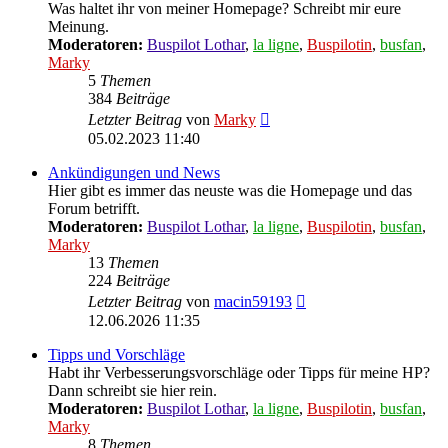
Was haltet ihr von meiner Homepage? Schreibt mir eure
Meinung.
Moderatoren:
Buspilot Lothar
,
la ligne
,
Buspilotin
,
busfan
,
Marky
5
Themen
384
Beiträge
Neuester
Letzter Beitrag
von
Marky
Beitrag
05.02.2023 11:40
Ankündigungen und News
Hier gibt es immer das neuste was die Homepage und das
Forum betrifft.
Moderatoren:
Buspilot Lothar
,
la ligne
,
Buspilotin
,
busfan
,
Marky
13
Themen
224
Beiträge
Neuester
Letzter Beitrag
von
macin59193
Beitrag
12.06.2026 11:35
Tipps und Vorschläge
Habt ihr Verbesserungsvorschläge oder Tipps für meine HP?
Dann schreibt sie hier rein.
Moderatoren:
Buspilot Lothar
,
la ligne
,
Buspilotin
,
busfan
,
Marky
8
Themen