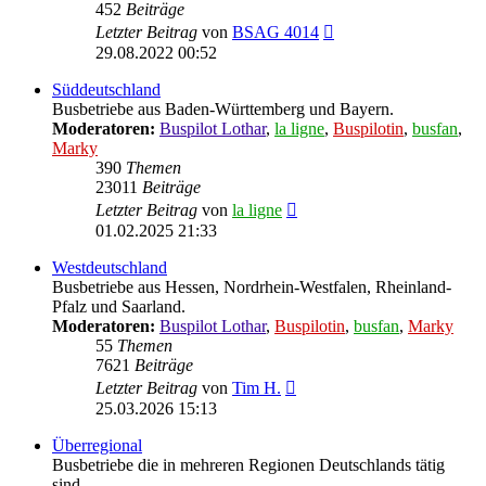
452
Beiträge
Neuester
Letzter Beitrag
von
BSAG 4014
Beitrag
29.08.2022 00:52
Süddeutschland
Busbetriebe aus Baden-Württemberg und Bayern.
Moderatoren:
Buspilot Lothar
,
la ligne
,
Buspilotin
,
busfan
,
Marky
390
Themen
23011
Beiträge
Neuester
Letzter Beitrag
von
la ligne
Beitrag
01.02.2025 21:33
Westdeutschland
Busbetriebe aus Hessen, Nordrhein-Westfalen, Rheinland-
Pfalz und Saarland.
Moderatoren:
Buspilot Lothar
,
Buspilotin
,
busfan
,
Marky
55
Themen
7621
Beiträge
Neuester
Letzter Beitrag
von
Tim H.
Beitrag
25.03.2026 15:13
Überregional
Busbetriebe die in mehreren Regionen Deutschlands tätig
sind.