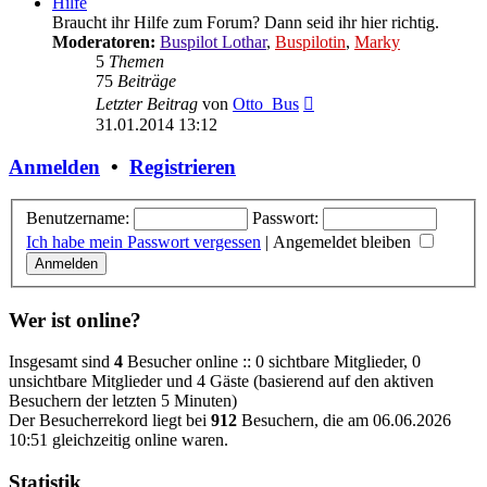
Hilfe
Braucht ihr Hilfe zum Forum? Dann seid ihr hier richtig.
Moderatoren:
Buspilot Lothar
,
Buspilotin
,
Marky
5
Themen
75
Beiträge
Neuester
Letzter Beitrag
von
Otto_Bus
Beitrag
31.01.2014 13:12
Anmelden
•
Registrieren
Benutzername:
Passwort:
Ich habe mein Passwort vergessen
|
Angemeldet bleiben
Wer ist online?
Insgesamt sind
4
Besucher online :: 0 sichtbare Mitglieder, 0
unsichtbare Mitglieder und 4 Gäste (basierend auf den aktiven
Besuchern der letzten 5 Minuten)
Der Besucherrekord liegt bei
912
Besuchern, die am 06.06.2026
10:51 gleichzeitig online waren.
Statistik