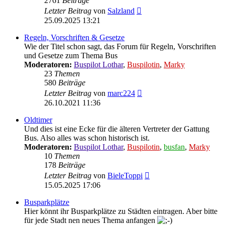
2761
Beiträge
Neuester
Letzter Beitrag
von
Salzland
Beitrag
25.09.2025 13:21
Regeln, Vorschriften & Gesetze
Wie der Titel schon sagt, das Forum für Regeln, Vorschriften
und Gesetze zum Thema Bus
Moderatoren:
Buspilot Lothar
,
Buspilotin
,
Marky
23
Themen
580
Beiträge
Neuester
Letzter Beitrag
von
marc224
Beitrag
26.10.2021 11:36
Oldtimer
Und dies ist eine Ecke für die älteren Vertreter der Gattung
Bus. Also alles was schon historisch ist.
Moderatoren:
Buspilot Lothar
,
Buspilotin
,
busfan
,
Marky
10
Themen
178
Beiträge
Neuester
Letzter Beitrag
von
BieleToppi
Beitrag
15.05.2025 17:06
Busparkplätze
Hier könnt ihr Busparkplätze zu Städten eintragen. Aber bitte
für jede Stadt nen neues Thema anfangen