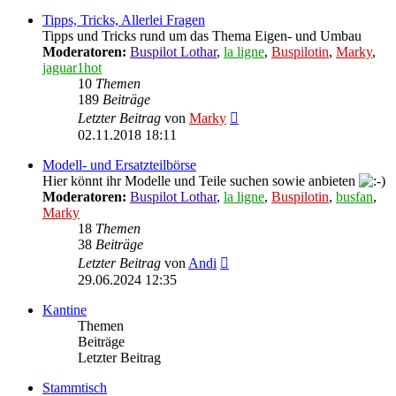
Tipps, Tricks, Allerlei Fragen
Tipps und Tricks rund um das Thema Eigen- und Umbau
Moderatoren:
Buspilot Lothar
,
la ligne
,
Buspilotin
,
Marky
,
jaguar1hot
10
Themen
189
Beiträge
Neuester
Letzter Beitrag
von
Marky
Beitrag
02.11.2018 18:11
Modell- und Ersatzteilbörse
Hier könnt ihr Modelle und Teile suchen sowie anbieten
Moderatoren:
Buspilot Lothar
,
la ligne
,
Buspilotin
,
busfan
,
Marky
18
Themen
38
Beiträge
Neuester
Letzter Beitrag
von
Andi
Beitrag
29.06.2024 12:35
Kantine
Themen
Beiträge
Letzter Beitrag
Stammtisch