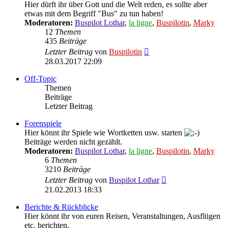
Hier dürft ihr über Gott und die Welt reden, es sollte aber
etwas mit dem Begriff "Bus" zu tun haben!
Moderatoren:
Buspilot Lothar
,
la ligne
,
Buspilotin
,
Marky
12
Themen
435
Beiträge
Neuester
Letzter Beitrag
von
Buspilotin
Beitrag
28.03.2017 22:09
Off-Topic
Themen
Beiträge
Letzter Beitrag
Forenspiele
Hier könnt ihr Spiele wie Wortketten usw. starten
Beiträge werden nicht gezählt.
Moderatoren:
Buspilot Lothar
,
la ligne
,
Buspilotin
,
Marky
6
Themen
3210
Beiträge
Neuester
Letzter Beitrag
von
Buspilot Lothar
Beitrag
21.02.2013 18:33
Berichte & Rückblicke
Hier könnt ihr von euren Reisen, Veranstaltungen, Ausflügen
etc. berichten.