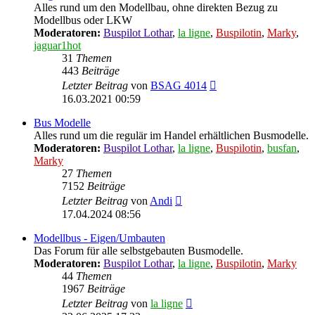
Alles rund um den Modellbau, ohne direkten Bezug zu
Modellbus oder LKW
Moderatoren:
Buspilot Lothar
,
la ligne
,
Buspilotin
,
Marky
,
jaguar1hot
31
Themen
443
Beiträge
Neuester
Letzter Beitrag
von
BSAG 4014
Beitrag
16.03.2021 00:59
Bus Modelle
Alles rund um die regulär im Handel erhältlichen Busmodelle.
Moderatoren:
Buspilot Lothar
,
la ligne
,
Buspilotin
,
busfan
,
Marky
27
Themen
7152
Beiträge
Neuester
Letzter Beitrag
von
Andi
Beitrag
17.04.2024 08:56
Modellbus - Eigen/Umbauten
Das Forum für alle selbstgebauten Busmodelle.
Moderatoren:
Buspilot Lothar
,
la ligne
,
Buspilotin
,
Marky
44
Themen
1967
Beiträge
Neuester
Letzter Beitrag
von
la ligne
Beitrag