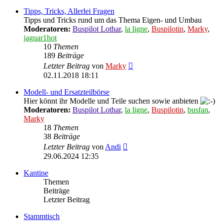
Tipps, Tricks, Allerlei Fragen
Tipps und Tricks rund um das Thema Eigen- und Umbau
Moderatoren:
Buspilot Lothar
,
la ligne
,
Buspilotin
,
Marky
,
jaguar1hot
10
Themen
189
Beiträge
Neuester
Letzter Beitrag
von
Marky
Beitrag
02.11.2018 18:11
Modell- und Ersatzteilbörse
Hier könnt ihr Modelle und Teile suchen sowie anbieten
Moderatoren:
Buspilot Lothar
,
la ligne
,
Buspilotin
,
busfan
,
Marky
18
Themen
38
Beiträge
Neuester
Letzter Beitrag
von
Andi
Beitrag
29.06.2024 12:35
Kantine
Themen
Beiträge
Letzter Beitrag
Stammtisch