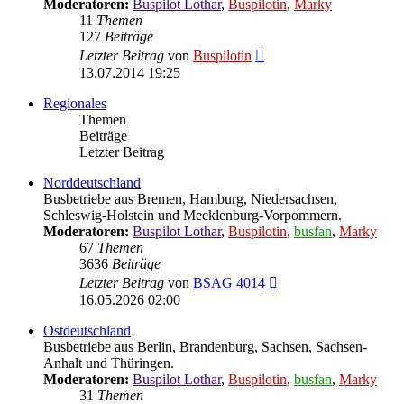
Moderatoren:
Buspilot Lothar
,
Buspilotin
,
Marky
11
Themen
127
Beiträge
Neuester
Letzter Beitrag
von
Buspilotin
Beitrag
13.07.2014 19:25
Regionales
Themen
Beiträge
Letzter Beitrag
Norddeutschland
Busbetriebe aus Bremen, Hamburg, Niedersachsen,
Schleswig-Holstein und Mecklenburg-Vorpommern.
Moderatoren:
Buspilot Lothar
,
Buspilotin
,
busfan
,
Marky
67
Themen
3636
Beiträge
Neuester
Letzter Beitrag
von
BSAG 4014
Beitrag
16.05.2026 02:00
Ostdeutschland
Busbetriebe aus Berlin, Brandenburg, Sachsen, Sachsen-
Anhalt und Thüringen.
Moderatoren:
Buspilot Lothar
,
Buspilotin
,
busfan
,
Marky
31
Themen