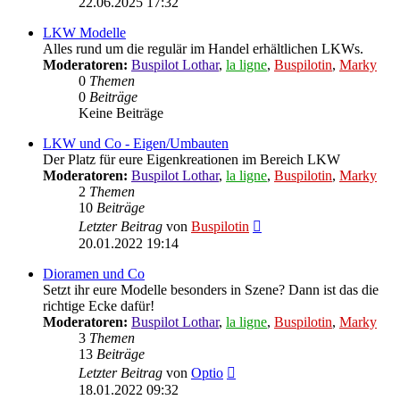
22.06.2025 17:32
LKW Modelle
Alles rund um die regulär im Handel erhältlichen LKWs.
Moderatoren:
Buspilot Lothar
,
la ligne
,
Buspilotin
,
Marky
0
Themen
0
Beiträge
Keine Beiträge
LKW und Co - Eigen/Umbauten
Der Platz für eure Eigenkreationen im Bereich LKW
Moderatoren:
Buspilot Lothar
,
la ligne
,
Buspilotin
,
Marky
2
Themen
10
Beiträge
Neuester
Letzter Beitrag
von
Buspilotin
Beitrag
20.01.2022 19:14
Dioramen und Co
Setzt ihr eure Modelle besonders in Szene? Dann ist das die
richtige Ecke dafür!
Moderatoren:
Buspilot Lothar
,
la ligne
,
Buspilotin
,
Marky
3
Themen
13
Beiträge
Neuester
Letzter Beitrag
von
Optio
Beitrag
18.01.2022 09:32