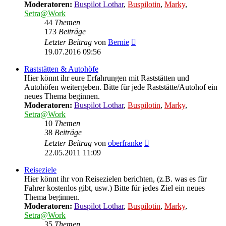
Moderatoren:
Buspilot Lothar
,
Buspilotin
,
Marky
,
Setra@Work
44
Themen
173
Beiträge
Neuester
Letzter Beitrag
von
Bernie
Beitrag
19.07.2016 09:56
Raststätten & Autohöfe
Hier könnt ihr eure Erfahrungen mit Raststätten und
Autohöfen weitergeben. Bitte für jede Raststätte/Autohof ein
neues Thema beginnen.
Moderatoren:
Buspilot Lothar
,
Buspilotin
,
Marky
,
Setra@Work
10
Themen
38
Beiträge
Neuester
Letzter Beitrag
von
oberfranke
Beitrag
22.05.2011 11:09
Reiseziele
Hier könnt ihr von Reisezielen berichten, (z.B. was es für
Fahrer kostenlos gibt, usw.) Bitte für jedes Ziel ein neues
Thema beginnen.
Moderatoren:
Buspilot Lothar
,
Buspilotin
,
Marky
,
Setra@Work
35
Themen