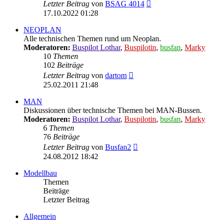
Neuester
Letzter Beitrag
von
BSAG 4014
Beitrag
17.10.2022 01:28
NEOPLAN
Alle technischen Themen rund um Neoplan.
Moderatoren:
Buspilot Lothar
,
Buspilotin
,
busfan
,
Marky
10
Themen
102
Beiträge
Neuester
Letzter Beitrag
von
dartom
Beitrag
25.02.2011 21:48
MAN
Diskussionen über technische Themen bei MAN-Bussen.
Moderatoren:
Buspilot Lothar
,
Buspilotin
,
busfan
,
Marky
6
Themen
76
Beiträge
Neuester
Letzter Beitrag
von
Busfan2
Beitrag
24.08.2012 18:42
Modellbau
Themen
Beiträge
Letzter Beitrag
Allgemein