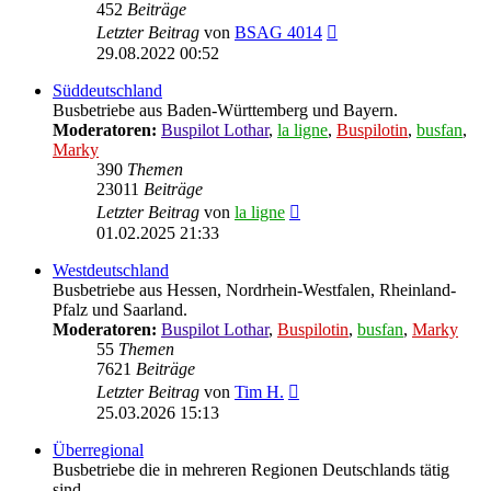
452
Beiträge
Neuester
Letzter Beitrag
von
BSAG 4014
Beitrag
29.08.2022 00:52
Süddeutschland
Busbetriebe aus Baden-Württemberg und Bayern.
Moderatoren:
Buspilot Lothar
,
la ligne
,
Buspilotin
,
busfan
,
Marky
390
Themen
23011
Beiträge
Neuester
Letzter Beitrag
von
la ligne
Beitrag
01.02.2025 21:33
Westdeutschland
Busbetriebe aus Hessen, Nordrhein-Westfalen, Rheinland-
Pfalz und Saarland.
Moderatoren:
Buspilot Lothar
,
Buspilotin
,
busfan
,
Marky
55
Themen
7621
Beiträge
Neuester
Letzter Beitrag
von
Tim H.
Beitrag
25.03.2026 15:13
Überregional
Busbetriebe die in mehreren Regionen Deutschlands tätig
sind.