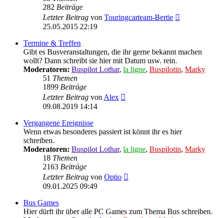
282
Beiträge
Neuester
Letzter Beitrag
von
Touringcarteam-Bertie
Beitrag
25.05.2015 22:19
Termine & Treffen
Gibt es Busveranstaltungen, die ihr gerne bekannt machen
wollt? Dann schreibt sie hier mit Datum usw. rein.
Moderatoren:
Buspilot Lothar
,
la ligne
,
Buspilotin
,
Marky
51
Themen
1899
Beiträge
Neuester
Letzter Beitrag
von
Alex
Beitrag
09.08.2019 14:14
Vergangene Ereignisse
Wenn etwas besonderes passiert ist könnt ihr es hier
schreiben.
Moderatoren:
Buspilot Lothar
,
la ligne
,
Buspilotin
,
Marky
18
Themen
2163
Beiträge
Neuester
Letzter Beitrag
von
Optio
Beitrag
09.01.2025 09:49
Bus Games
Hier dürft ihr über alle PC Games zum Thema Bus schreiben.