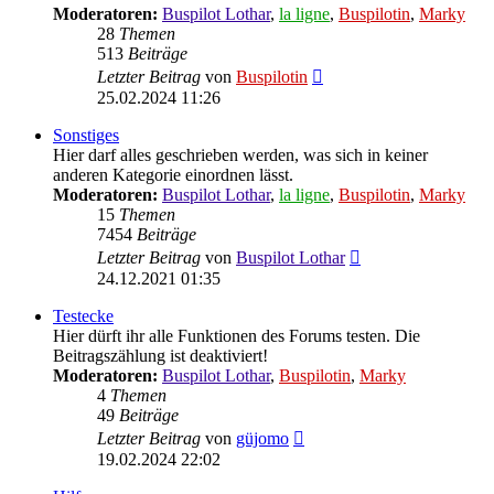
Moderatoren:
Buspilot Lothar
,
la ligne
,
Buspilotin
,
Marky
28
Themen
513
Beiträge
Neuester
Letzter Beitrag
von
Buspilotin
Beitrag
25.02.2024 11:26
Sonstiges
Hier darf alles geschrieben werden, was sich in keiner
anderen Kategorie einordnen lässt.
Moderatoren:
Buspilot Lothar
,
la ligne
,
Buspilotin
,
Marky
15
Themen
7454
Beiträge
Neuester
Letzter Beitrag
von
Buspilot Lothar
Beitrag
24.12.2021 01:35
Testecke
Hier dürft ihr alle Funktionen des Forums testen. Die
Beitragszählung ist deaktiviert!
Moderatoren:
Buspilot Lothar
,
Buspilotin
,
Marky
4
Themen
49
Beiträge
Neuester
Letzter Beitrag
von
güjomo
Beitrag
19.02.2024 22:02