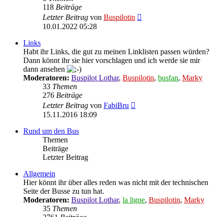
118
Beiträge
Neuester
Letzter Beitrag
von
Buspilotin
Beitrag
10.01.2022 05:28
Links
Habt ihr Links, die gut zu meinen Linklisten passen würden?
Dann könnt ihr sie hier vorschlagen und ich werde sie mir
dann ansehen
Moderatoren:
Buspilot Lothar
,
Buspilotin
,
busfan
,
Marky
33
Themen
276
Beiträge
Neuester
Letzter Beitrag
von
FabiBru
Beitrag
15.11.2016 18:09
Rund um den Bus
Themen
Beiträge
Letzter Beitrag
Allgemein
Hier könnt ihr über alles reden was nicht mit der technischen
Seite der Busse zu tun hat.
Moderatoren:
Buspilot Lothar
,
la ligne
,
Buspilotin
,
Marky
35
Themen