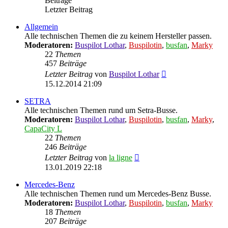
Beiträge
Letzter Beitrag
Allgemein
Alle technischen Themen die zu keinem Hersteller passen.
Moderatoren:
Buspilot Lothar
,
Buspilotin
,
busfan
,
Marky
22
Themen
457
Beiträge
Neuester
Letzter Beitrag
von
Buspilot Lothar
Beitrag
15.12.2014 21:09
SETRA
Alle technischen Themen rund um Setra-Busse.
Moderatoren:
Buspilot Lothar
,
Buspilotin
,
busfan
,
Marky
,
CapaCity L
22
Themen
246
Beiträge
Neuester
Letzter Beitrag
von
la ligne
Beitrag
13.01.2019 22:18
Mercedes-Benz
Alle technischen Themen rund um Mercedes-Benz Busse.
Moderatoren:
Buspilot Lothar
,
Buspilotin
,
busfan
,
Marky
18
Themen
207
Beiträge