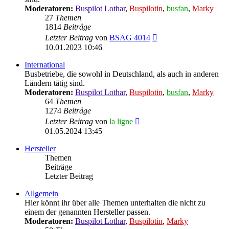
Moderatoren:
Buspilot Lothar
,
Buspilotin
,
busfan
,
Marky
27
Themen
1814
Beiträge
Neuester
Letzter Beitrag
von
BSAG 4014
Beitrag
10.01.2023 10:46
International
Busbetriebe, die sowohl in Deutschland, als auch in anderen
Ländern tätig sind.
Moderatoren:
Buspilot Lothar
,
Buspilotin
,
busfan
,
Marky
64
Themen
1274
Beiträge
Neuester
Letzter Beitrag
von
la ligne
Beitrag
01.05.2024 13:45
Hersteller
Themen
Beiträge
Letzter Beitrag
Allgemein
Hier könnt ihr über alle Themen unterhalten die nicht zu
einem der genannten Hersteller passen.
Moderatoren:
Buspilot Lothar
,
Buspilotin
,
Marky