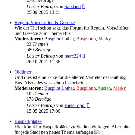
2761
Beiträge
Neuester
Letzter Beitrag
von
Salzland
Beitrag
25.09.2025 13:21
Regeln, Vorschriften & Gesetze
Wie der Titel schon sagt, das Forum für Regeln, Vorschriften
und Gesetze zum Thema Bus
Moderatoren:
Buspilot Lothar
,
Buspilotin
,
Marky
23
Themen
580
Beiträge
Neuester
Letzter Beitrag
von
marc224
Beitrag
26.10.2021 11:36
Oldtimer
Und dies ist eine Ecke für die älteren Vertreter der Gattung
Bus. Also alles was schon historisch ist.
Moderatoren:
Buspilot Lothar
,
Buspilotin
,
busfan
,
Marky
10
Themen
178
Beiträge
Neuester
Letzter Beitrag
von
BieleToppi
Beitrag
15.05.2025 17:06
Busparkplätze
Hier könnt ihr Busparkplätze zu Städten eintragen. Aber bitte
für jede Stadt nen neues Thema anfangen