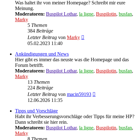
Was haltet ihr von meiner Homepage? Schreibt mir eure
Meinung.
Moderatoren:
Buspilot Lothar
,
la ligne
,
Buspilotin
,
busfan
,
Marky
5
Themen
384
Beiträge
Neuester
Letzter Beitrag
von
Marky
Beitrag
05.02.2023 11:40
Ankündigungen und News
Hier gibt es immer das neuste was die Homepage und das
Forum betrifft.
Moderatoren:
Buspilot Lothar
,
la ligne
,
Buspilotin
,
busfan
,
Marky
13
Themen
224
Beiträge
Neuester
Letzter Beitrag
von
macin59193
Beitrag
12.06.2026 11:35
Tipps und Vorschläge
Habt ihr Verbesserungsvorschläge oder Tipps für meine HP?
Dann schreibt sie hier rein.
Moderatoren:
Buspilot Lothar
,
la ligne
,
Buspilotin
,
busfan
,
Marky
8
Themen