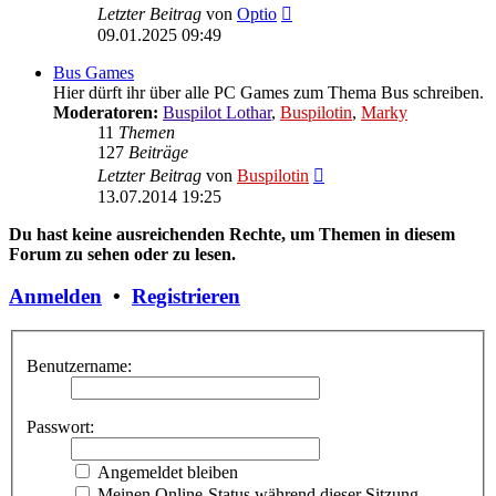
Neuester
Letzter Beitrag
von
Optio
Beitrag
09.01.2025 09:49
Bus Games
Hier dürft ihr über alle PC Games zum Thema Bus schreiben.
Moderatoren:
Buspilot Lothar
,
Buspilotin
,
Marky
11
Themen
127
Beiträge
Neuester
Letzter Beitrag
von
Buspilotin
Beitrag
13.07.2014 19:25
Du hast keine ausreichenden Rechte, um Themen in diesem
Forum zu sehen oder zu lesen.
Anmelden
•
Registrieren
Benutzername:
Passwort:
Angemeldet bleiben
Meinen Online-Status während dieser Sitzung