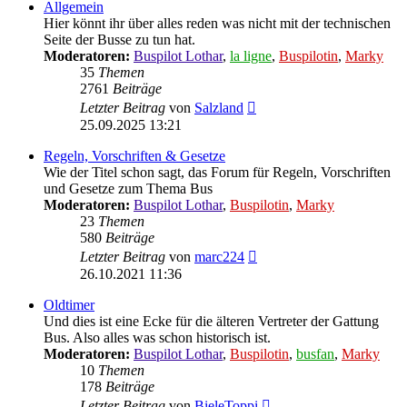
Allgemein
Hier könnt ihr über alles reden was nicht mit der technischen
Seite der Busse zu tun hat.
Moderatoren:
Buspilot Lothar
,
la ligne
,
Buspilotin
,
Marky
35
Themen
2761
Beiträge
Neuester
Letzter Beitrag
von
Salzland
Beitrag
25.09.2025 13:21
Regeln, Vorschriften & Gesetze
Wie der Titel schon sagt, das Forum für Regeln, Vorschriften
und Gesetze zum Thema Bus
Moderatoren:
Buspilot Lothar
,
Buspilotin
,
Marky
23
Themen
580
Beiträge
Neuester
Letzter Beitrag
von
marc224
Beitrag
26.10.2021 11:36
Oldtimer
Und dies ist eine Ecke für die älteren Vertreter der Gattung
Bus. Also alles was schon historisch ist.
Moderatoren:
Buspilot Lothar
,
Buspilotin
,
busfan
,
Marky
10
Themen
178
Beiträge
Neuester
Letzter Beitrag
von
BieleToppi