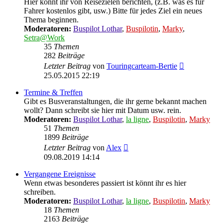
Hier könnt ihr von Reisezielen berichten, (z.B. was es für
Fahrer kostenlos gibt, usw.) Bitte für jedes Ziel ein neues
Thema beginnen.
Moderatoren:
Buspilot Lothar
,
Buspilotin
,
Marky
,
Setra@Work
35
Themen
282
Beiträge
Neuester
Letzter Beitrag
von
Touringcarteam-Bertie
Beitrag
25.05.2015 22:19
Termine & Treffen
Gibt es Busveranstaltungen, die ihr gerne bekannt machen
wollt? Dann schreibt sie hier mit Datum usw. rein.
Moderatoren:
Buspilot Lothar
,
la ligne
,
Buspilotin
,
Marky
51
Themen
1899
Beiträge
Neuester
Letzter Beitrag
von
Alex
Beitrag
09.08.2019 14:14
Vergangene Ereignisse
Wenn etwas besonderes passiert ist könnt ihr es hier
schreiben.
Moderatoren:
Buspilot Lothar
,
la ligne
,
Buspilotin
,
Marky
18
Themen
2163
Beiträge