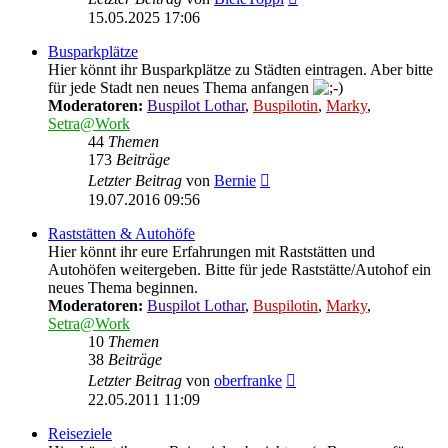
Beitrag
15.05.2025 17:06
Busparkplätze
Hier könnt ihr Busparkplätze zu Städten eintragen. Aber bitte
für jede Stadt nen neues Thema anfangen
Moderatoren:
Buspilot Lothar
,
Buspilotin
,
Marky
,
Setra@Work
44
Themen
173
Beiträge
Neuester
Letzter Beitrag
von
Bernie
Beitrag
19.07.2016 09:56
Raststätten & Autohöfe
Hier könnt ihr eure Erfahrungen mit Raststätten und
Autohöfen weitergeben. Bitte für jede Raststätte/Autohof ein
neues Thema beginnen.
Moderatoren:
Buspilot Lothar
,
Buspilotin
,
Marky
,
Setra@Work
10
Themen
38
Beiträge
Neuester
Letzter Beitrag
von
oberfranke
Beitrag
22.05.2011 11:09
Reiseziele