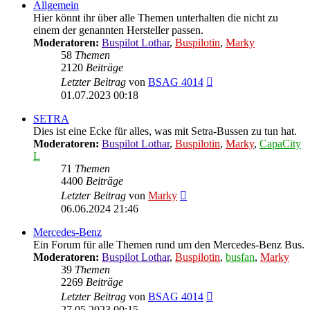
Allgemein
Hier könnt ihr über alle Themen unterhalten die nicht zu
einem der genannten Hersteller passen.
Moderatoren:
Buspilot Lothar
,
Buspilotin
,
Marky
58
Themen
2120
Beiträge
Neuester
Letzter Beitrag
von
BSAG 4014
Beitrag
01.07.2023 00:18
SETRA
Dies ist eine Ecke für alles, was mit Setra-Bussen zu tun hat.
Moderatoren:
Buspilot Lothar
,
Buspilotin
,
Marky
,
CapaCity
L
71
Themen
4400
Beiträge
Neuester
Letzter Beitrag
von
Marky
Beitrag
06.06.2024 21:46
Mercedes-Benz
Ein Forum für alle Themen rund um den Mercedes-Benz Bus.
Moderatoren:
Buspilot Lothar
,
Buspilotin
,
busfan
,
Marky
39
Themen
2269
Beiträge
Neuester
Letzter Beitrag
von
BSAG 4014
Beitrag
27.05.2023 00:15