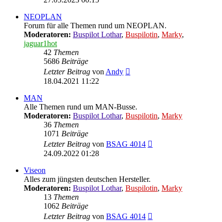
NEOPLAN
Forum für alle Themen rund um NEOPLAN.
Moderatoren:
Buspilot Lothar
,
Buspilotin
,
Marky
,
jaguar1hot
42
Themen
5686
Beiträge
Neuester
Letzter Beitrag
von
Andy
Beitrag
18.04.2021 11:22
MAN
Alle Themen rund um MAN-Busse.
Moderatoren:
Buspilot Lothar
,
Buspilotin
,
Marky
36
Themen
1071
Beiträge
Neuester
Letzter Beitrag
von
BSAG 4014
Beitrag
24.09.2022 01:28
Viseon
Alles zum jüngsten deutschen Hersteller.
Moderatoren:
Buspilot Lothar
,
Buspilotin
,
Marky
13
Themen
1062
Beiträge
Neuester
Letzter Beitrag
von
BSAG 4014