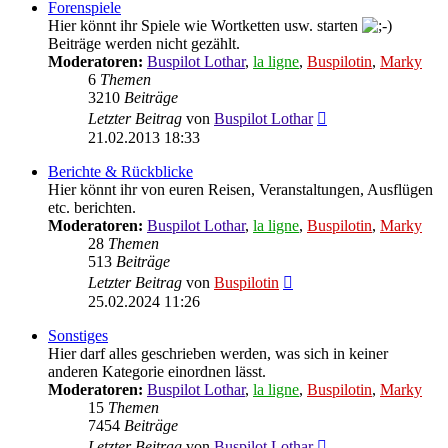
Forenspiele
Hier könnt ihr Spiele wie Wortketten usw. starten
Beiträge werden nicht gezählt.
Moderatoren:
Buspilot Lothar
,
la ligne
,
Buspilotin
,
Marky
6
Themen
3210
Beiträge
Neuester
Letzter Beitrag
von
Buspilot Lothar
Beitrag
21.02.2013 18:33
Berichte & Rückblicke
Hier könnt ihr von euren Reisen, Veranstaltungen, Ausflügen
etc. berichten.
Moderatoren:
Buspilot Lothar
,
la ligne
,
Buspilotin
,
Marky
28
Themen
513
Beiträge
Neuester
Letzter Beitrag
von
Buspilotin
Beitrag
25.02.2024 11:26
Sonstiges
Hier darf alles geschrieben werden, was sich in keiner
anderen Kategorie einordnen lässt.
Moderatoren:
Buspilot Lothar
,
la ligne
,
Buspilotin
,
Marky
15
Themen
7454
Beiträge
Neuester
Letzter Beitrag
von
Buspilot Lothar