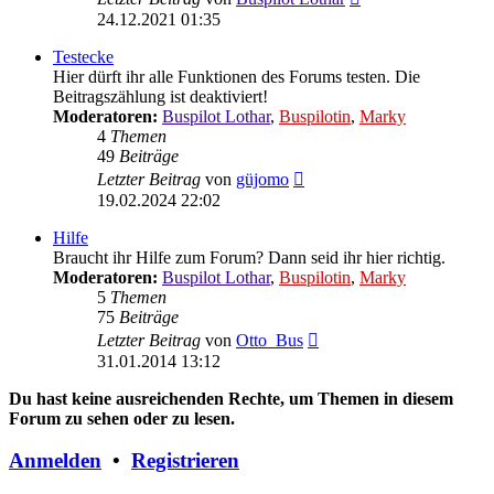
Beitrag
24.12.2021 01:35
Testecke
Hier dürft ihr alle Funktionen des Forums testen. Die
Beitragszählung ist deaktiviert!
Moderatoren:
Buspilot Lothar
,
Buspilotin
,
Marky
4
Themen
49
Beiträge
Neuester
Letzter Beitrag
von
güjomo
Beitrag
19.02.2024 22:02
Hilfe
Braucht ihr Hilfe zum Forum? Dann seid ihr hier richtig.
Moderatoren:
Buspilot Lothar
,
Buspilotin
,
Marky
5
Themen
75
Beiträge
Neuester
Letzter Beitrag
von
Otto_Bus
Beitrag
31.01.2014 13:12
Du hast keine ausreichenden Rechte, um Themen in diesem
Forum zu sehen oder zu lesen.
Anmelden
•
Registrieren